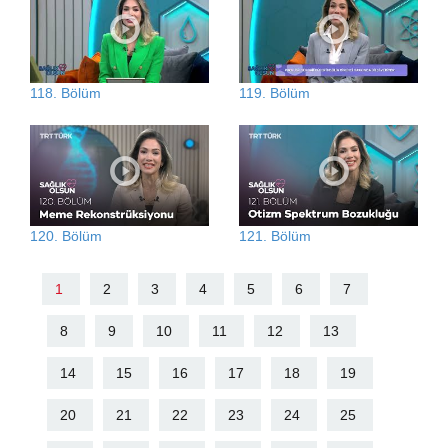
118. Bölüm
119. Bölüm
120. Bölüm
121. Bölüm
1
2
3
4
5
6
7
8
9
10
11
12
13
14
15
16
17
18
19
20
21
22
23
24
25