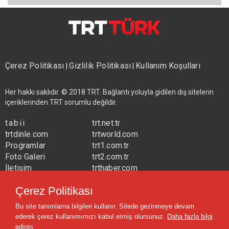
Çerez Politikası
Gizlilik Politikası
Kullanım Koşulları
|
|
Her hakkı saklıdır. © 2018 TRT. Bağlantı yoluyla gidilen dış sitelerin
içeriklerinden TRT sorumlu değildir.
tabii
trt.net.tr
trtdinle.com
trtworld.com
Programlar
trt1.com.tr
Foto Galeri
trt2.com.tr
İletişim
trthaber.com
Yayın Frekansları
trtspor.com.tr
Çerez Politikası
trtavaz.com.tr
Bu site tanımlama bilgileri kullanır. Sitede gezinmeye devam
trtmuzik.net.tr
ederek çerez kullanımımızı kabul etmiş olursunuz.
Daha fazla bilgi
trtcocuk.net.tr
edinin