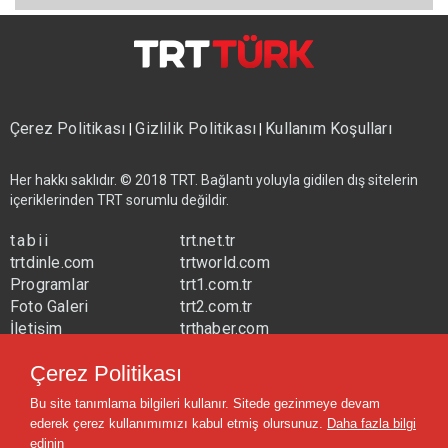
Çerez Politikası
Gizlilik Politikası
Kullanım Koşulları
|
|
Her hakkı saklıdır. © 2018 TRT. Bağlantı yoluyla gidilen dış sitelerin
içeriklerinden TRT sorumlu değildir.
tabii
trt.net.tr
trtdinle.com
trtworld.com
Programlar
trt1.com.tr
Foto Galeri
trt2.com.tr
İletişim
trthaber.com
Yayın Frekansları
trtspor.com.tr
Çerez Politikası
trtavaz.com.tr
Bu site tanımlama bilgileri kullanır. Sitede gezinmeye devam
trtmuzik.net.tr
ederek çerez kullanımımızı kabul etmiş olursunuz.
Daha fazla bilgi
trtcocuk.net.tr
edinin