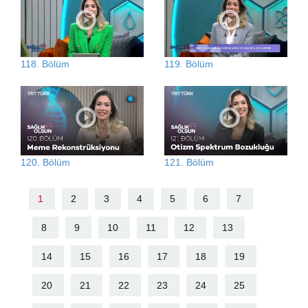
118. Bölüm
119. Bölüm
120. Bölüm
121. Bölüm
1
2
3
4
5
6
7
8
9
10
11
12
13
14
15
16
17
18
19
20
21
22
23
24
25