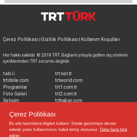
Çerez Politikası
Gizlilik Politikası
Kullanım Koşulları
|
|
Her hakkı saklıdır. © 2018 TRT. Bağlantı yoluyla gidilen dış sitelerin
içeriklerinden TRT sorumlu değildir.
tabii
trt.net.tr
trtdinle.com
trtworld.com
Programlar
trt1.com.tr
Foto Galeri
trt2.com.tr
İletişim
trthaber.com
Yayın Frekansları
trtspor.com.tr
Çerez Politikası
trtavaz.com.tr
Bu site tanımlama bilgileri kullanır. Sitede gezinmeye devam
trtmuzik.net.tr
ederek çerez kullanımımızı kabul etmiş olursunuz.
Daha fazla bilgi
trtcocuk.net.tr
edinin