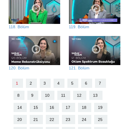
118. Bölüm
119. Bölüm
120. Bölüm
121. Bölüm
1
2
3
4
5
6
7
8
9
10
11
12
13
14
15
16
17
18
19
20
21
22
23
24
25