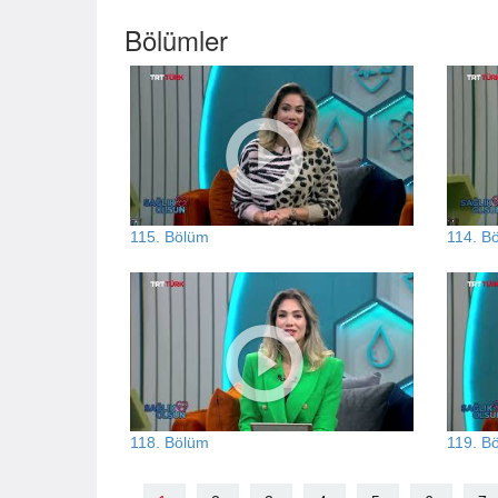
Bölümler
115. Bölüm
114. B
118. Bölüm
119. B