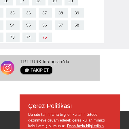
16
17
18
19
20
35
36
37
38
39
54
55
56
57
58
73
74
75
TRT TÜRK Instagram'da
Çerez Politikası
Bu site tanımlama bilgileri kullanır. Sitede
gezinmeye devam ederek çerez kullanımımızı
kabul etmiş olursunuz.
Daha fazla bilgi edinin