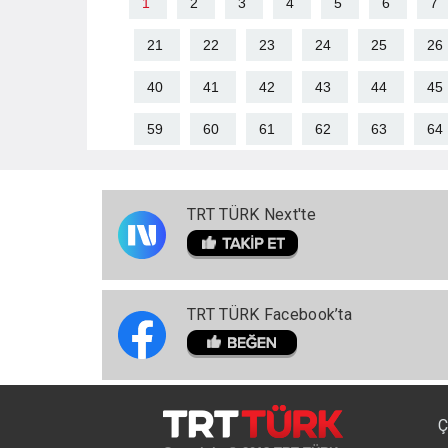
1
2
3
4
5
6
7
21
22
23
24
25
26
40
41
42
43
44
45
59
60
61
62
63
64
TRT TÜRK Next'te
TRT TÜRK Facebook’ta
Ç