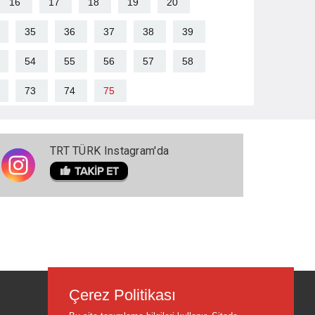
16
17
18
19
20
35
36
37
38
39
54
55
56
57
58
73
74
75
TRT TÜRK Instagram'da
Çerez Politikası