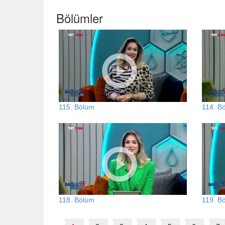
Bölümler
115. Bölüm
114. B
118. Bölüm
119. B