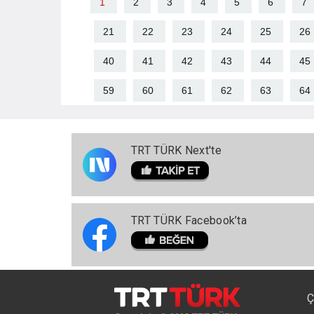
1
2
3
4
5
6
7
21
22
23
24
25
26
40
41
42
43
44
45
59
60
61
62
63
64
TRT TÜRK Next'te
TRT TÜRK Facebook’ta
Ç