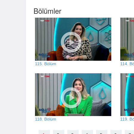
Bölümler
115. Bölüm
114. B
118. Bölüm
119. B