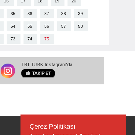
16
17
18
19
20
35
36
37
38
39
54
55
56
57
58
73
74
75
TRT TÜRK Instagram'da
Çerez Politikası