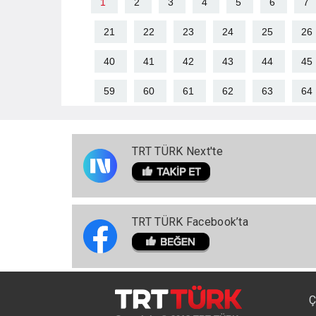
1
2
3
4
5
6
7
21
22
23
24
25
26
40
41
42
43
44
45
59
60
61
62
63
64
TRT TÜRK Next'te
TRT TÜRK Facebook’ta
Ç