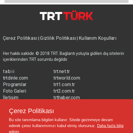
Çerez Politikası
Gizlilik Politikası
Kullanım Koşulları
|
|
Her hakkı saklıdır. © 2018 TRT. Bağlantı yoluyla gidilen dış sitelerin
içeriklerinden TRT sorumlu değildir.
tabii
trt.net.tr
trtdinle.com
trtworld.com
Programlar
trt1.com.tr
Foto Galeri
trt2.com.tr
İletişim
trthaber.com
Yayın Frekansları
trtspor.com.tr
Çerez Politikası
trtavaz.com.tr
Bu site tanımlama bilgileri kullanır. Sitede gezinmeye devam
trtmuzik.net.tr
ederek çerez kullanımımızı kabul etmiş olursunuz.
Daha fazla bilgi
trtcocuk.net.tr
edinin