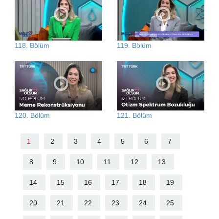
118. Bölüm
119. Bölüm
120. Bölüm
121. Bölüm
1
2
3
4
5
6
7
8
9
10
11
12
13
14
15
16
17
18
19
20
21
22
23
24
25