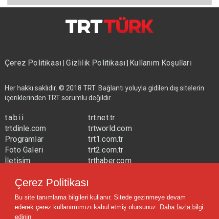
Çerez Politikası
Gizlilik Politikası
Kullanım Koşulları
|
|
Her hakkı saklıdır. © 2018 TRT. Bağlantı yoluyla gidilen dış sitelerin
içeriklerinden TRT sorumlu değildir.
tabii
trt.net.tr
trtdinle.com
trtworld.com
Programlar
trt1.com.tr
Foto Galeri
trt2.com.tr
İletişim
trthaber.com
Yayın Frekansları
trtspor.com.tr
Çerez Politikası
trtavaz.com.tr
Bu site tanımlama bilgileri kullanır. Sitede gezinmeye devam
trtmuzik.net.tr
ederek çerez kullanımımızı kabul etmiş olursunuz.
Daha fazla bilgi
trtcocuk.net.tr
edinin