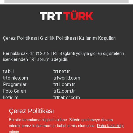
Çerez Politikası
Gizlilik Politikası
Kullanım Koşulları
|
|
Her hakkı saklıdır. © 2018 TRT. Bağlantı yoluyla gidilen dış sitelerin
içeriklerinden TRT sorumlu değildir.
tabii
trt.net.tr
trtdinle.com
trtworld.com
Programlar
trt1.com.tr
Foto Galeri
trt2.com.tr
İletişim
trthaber.com
Yayın Frekansları
trtspor.com.tr
Çerez Politikası
trtavaz.com.tr
Bu site tanımlama bilgileri kullanır. Sitede gezinmeye devam
trtmuzik.net.tr
ederek çerez kullanımımızı kabul etmiş olursunuz.
Daha fazla bilgi
trtcocuk.net.tr
edinin