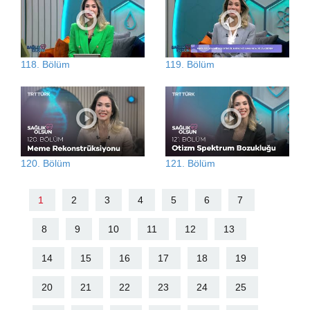
118. Bölüm
119. Bölüm
120. Bölüm
121. Bölüm
1
2
3
4
5
6
7
8
9
10
11
12
13
14
15
16
17
18
19
20
21
22
23
24
25