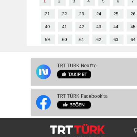
1
2
3
4
5
6
7
21
22
23
24
25
26
40
41
42
43
44
45
59
60
61
62
63
64
TRT TÜRK Next'te
TRT TÜRK Facebook’ta
Ç