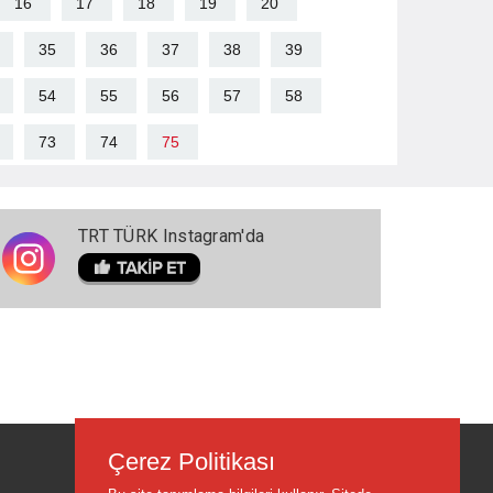
16
17
18
19
20
35
36
37
38
39
54
55
56
57
58
73
74
75
TRT TÜRK Instagram'da
Çerez Politikası