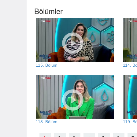
Bölümler
115. Bölüm
114. B
118. Bölüm
119. B