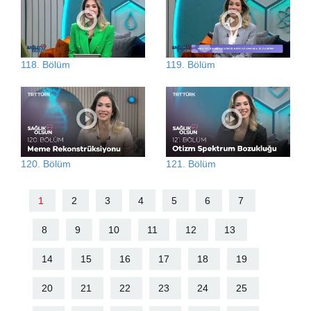
118. Bölüm
119. Bölüm
120. Bölüm
121. Bölüm
1
2
3
4
5
6
7
8
9
10
11
12
13
14
15
16
17
18
19
20
21
22
23
24
25