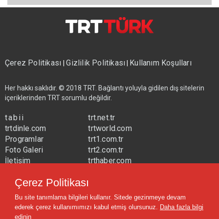
Çerez Politikası
Gizlilik Politikası
Kullanım Koşulları
|
|
Her hakkı saklıdır. © 2018 TRT. Bağlantı yoluyla gidilen dış sitelerin
içeriklerinden TRT sorumlu değildir.
tabii
trt.net.tr
trtdinle.com
trtworld.com
Programlar
trt1.com.tr
Foto Galeri
trt2.com.tr
İletişim
trthaber.com
Yayın Frekansları
trtspor.com.tr
Çerez Politikası
trtavaz.com.tr
Bu site tanımlama bilgileri kullanır. Sitede gezinmeye devam
trtmuzik.net.tr
ederek çerez kullanımımızı kabul etmiş olursunuz.
Daha fazla bilgi
trtcocuk.net.tr
edinin