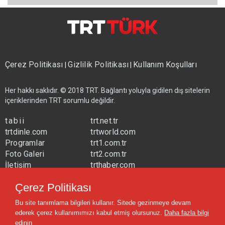
Çerez Politikası
Gizlilik Politikası
Kullanım Koşulları
|
|
Her hakkı saklıdır. © 2018 TRT. Bağlantı yoluyla gidilen dış sitelerin
içeriklerinden TRT sorumlu değildir.
tabii
trt.net.tr
trtdinle.com
trtworld.com
Programlar
trt1.com.tr
Foto Galeri
trt2.com.tr
İletişim
trthaber.com
Yayın Frekansları
trtspor.com.tr
Çerez Politikası
trtavaz.com.tr
Bu site tanımlama bilgileri kullanır. Sitede gezinmeye devam
trtmuzik.net.tr
ederek çerez kullanımımızı kabul etmiş olursunuz.
Daha fazla bilgi
trtcocuk.net.tr
edinin