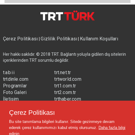
Çerez Politikası
Gizlilik Politikası
Kullanım Koşulları
|
|
Her hakkı saklıdır. © 2018 TRT. Bağlantı yoluyla gidilen dış sitelerin
içeriklerinden TRT sorumlu değildir.
tabii
trt.net.tr
trtdinle.com
trtworld.com
Programlar
trt1.com.tr
Foto Galeri
trt2.com.tr
İletişim
trthaber.com
Yayın Frekansları
trtspor.com.tr
Çerez Politikası
trtavaz.com.tr
Bu site tanımlama bilgileri kullanır. Sitede gezinmeye devam
trtmuzik.net.tr
ederek çerez kullanımımızı kabul etmiş olursunuz.
Daha fazla bilgi
trtcocuk.net.tr
edinin