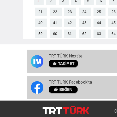
1
2
3
4
5
6
7
21
22
23
24
25
26
40
41
42
43
44
45
59
60
61
62
63
64
TRT TÜRK Next'te
TRT TÜRK Facebook’ta
Ç