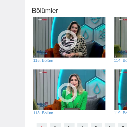
Bölümler
115. Bölüm
114. B
118. Bölüm
119. B