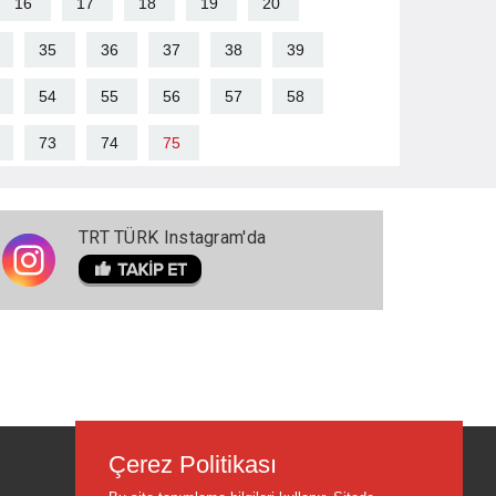
16
17
18
19
20
35
36
37
38
39
54
55
56
57
58
73
74
75
TRT TÜRK Instagram'da
Çerez Politikası