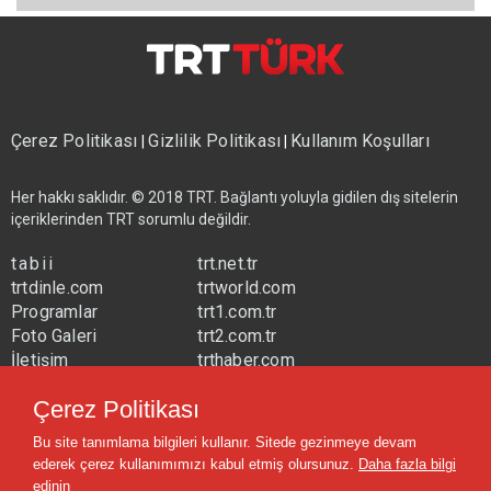
Çerez Politikası
Gizlilik Politikası
Kullanım Koşulları
|
|
Her hakkı saklıdır. © 2018 TRT. Bağlantı yoluyla gidilen dış sitelerin
içeriklerinden TRT sorumlu değildir.
tabii
trt.net.tr
trtdinle.com
trtworld.com
Programlar
trt1.com.tr
Foto Galeri
trt2.com.tr
İletişim
trthaber.com
Yayın Frekansları
trtspor.com.tr
Çerez Politikası
trtavaz.com.tr
Bu site tanımlama bilgileri kullanır. Sitede gezinmeye devam
trtmuzik.net.tr
ederek çerez kullanımımızı kabul etmiş olursunuz.
Daha fazla bilgi
trtcocuk.net.tr
edinin