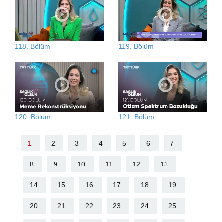
118. Bölüm
119. Bölüm
120. Bölüm
121. Bölüm
1
2
3
4
5
6
7
8
9
10
11
12
13
14
15
16
17
18
19
20
21
22
23
24
25