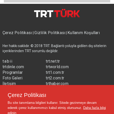
Çerez Politikası
Gizlilik Politikası
Kullanım Koşulları
|
|
Her hakkı saklıdır. © 2018 TRT. Bağlantı yoluyla gidilen dış sitelerin
içeriklerinden TRT sorumlu değildir.
tabii
trt.net.tr
trtdinle.com
trtworld.com
Programlar
trt1.com.tr
Foto Galeri
trt2.com.tr
İletişim
trthaber.com
Yayın Frekansları
trtspor.com.tr
Çerez Politikası
trtavaz.com.tr
Bu site tanımlama bilgileri kullanır. Sitede gezinmeye devam
trtmuzik.net.tr
ederek çerez kullanımımızı kabul etmiş olursunuz.
Daha fazla bilgi
trtcocuk.net.tr
edinin