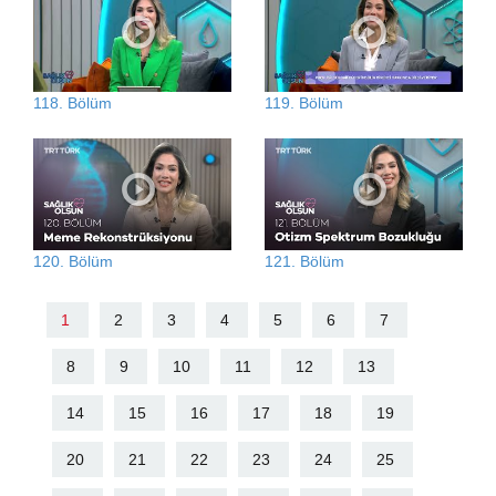
118. Bölüm
119. Bölüm
120. Bölüm
121. Bölüm
1
2
3
4
5
6
7
8
9
10
11
12
13
14
15
16
17
18
19
20
21
22
23
24
25