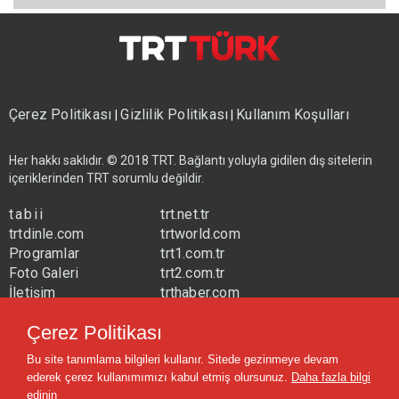
Çerez Politikası
Gizlilik Politikası
Kullanım Koşulları
|
|
Her hakkı saklıdır. © 2018 TRT. Bağlantı yoluyla gidilen dış sitelerin
içeriklerinden TRT sorumlu değildir.
tabii
trt.net.tr
trtdinle.com
trtworld.com
Programlar
trt1.com.tr
Foto Galeri
trt2.com.tr
İletişim
trthaber.com
Yayın Frekansları
trtspor.com.tr
Çerez Politikası
trtavaz.com.tr
Bu site tanımlama bilgileri kullanır. Sitede gezinmeye devam
trtmuzik.net.tr
ederek çerez kullanımımızı kabul etmiş olursunuz.
Daha fazla bilgi
trtcocuk.net.tr
edinin