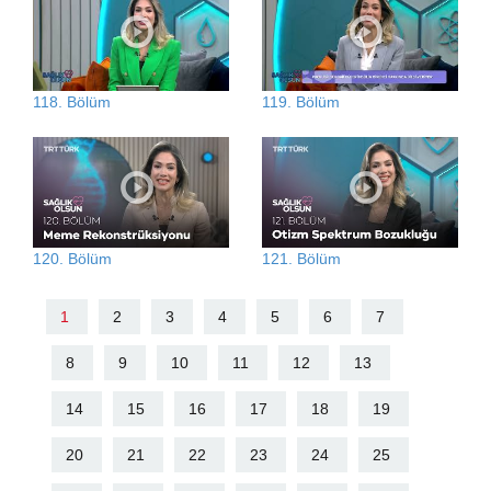
118. Bölüm
119. Bölüm
120. Bölüm
121. Bölüm
1
2
3
4
5
6
7
8
9
10
11
12
13
14
15
16
17
18
19
20
21
22
23
24
25