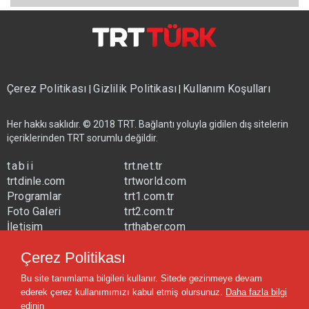
Çerez Politikası
Gizlilik Politikası
Kullanım Koşulları
|
|
Her hakkı saklıdır. © 2018 TRT. Bağlantı yoluyla gidilen dış sitelerin
içeriklerinden TRT sorumlu değildir.
tabii
trt.net.tr
trtdinle.com
trtworld.com
Programlar
trt1.com.tr
Foto Galeri
trt2.com.tr
İletişim
trthaber.com
Yayın Frekansları
trtspor.com.tr
Çerez Politikası
trtavaz.com.tr
Bu site tanımlama bilgileri kullanır. Sitede gezinmeye devam
trtmuzik.net.tr
ederek çerez kullanımımızı kabul etmiş olursunuz.
Daha fazla bilgi
trtcocuk.net.tr
edinin