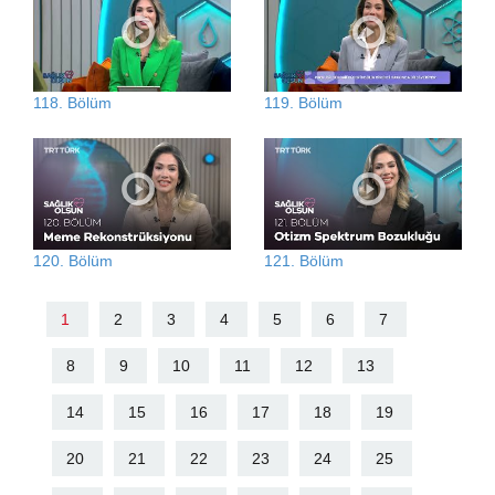
118. Bölüm
119. Bölüm
120. Bölüm
121. Bölüm
1
2
3
4
5
6
7
8
9
10
11
12
13
14
15
16
17
18
19
20
21
22
23
24
25