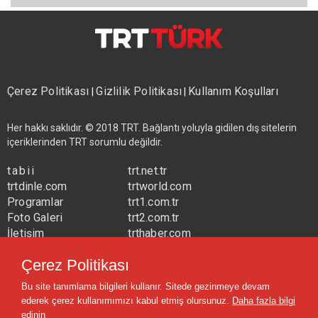
Çerez Politikası
Gizlilik Politikası
Kullanım Koşulları
|
|
Her hakkı saklıdır. © 2018 TRT. Bağlantı yoluyla gidilen dış sitelerin
içeriklerinden TRT sorumlu değildir.
tabii
trt.net.tr
trtdinle.com
trtworld.com
Programlar
trt1.com.tr
Foto Galeri
trt2.com.tr
İletişim
trthaber.com
Yayın Frekansları
trtspor.com.tr
Çerez Politikası
trtavaz.com.tr
Bu site tanımlama bilgileri kullanır. Sitede gezinmeye devam
trtmuzik.net.tr
ederek çerez kullanımımızı kabul etmiş olursunuz.
Daha fazla bilgi
trtcocuk.net.tr
edinin