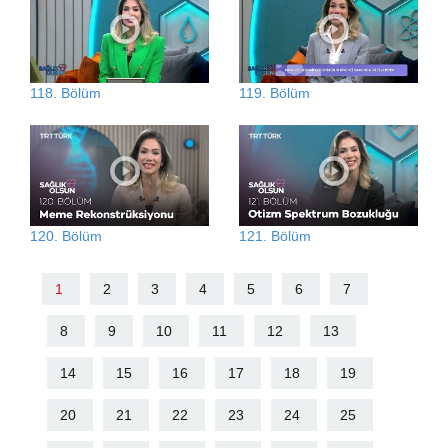
118. Bölüm
119. Bölüm
120. Bölüm
121. Bölüm
1
2
3
4
5
6
7
8
9
10
11
12
13
14
15
16
17
18
19
20
21
22
23
24
25