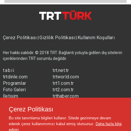
Çerez Politikası
Gizlilik Politikası
Kullanım Koşulları
|
|
Her hakkı saklıdır. © 2018 TRT. Bağlantı yoluyla gidilen dış sitelerin
içeriklerinden TRT sorumlu değildir.
tabii
trt.net.tr
trtdinle.com
trtworld.com
Programlar
trt1.com.tr
Foto Galeri
trt2.com.tr
İletişim
trthaber.com
Yayın Frekansları
trtspor.com.tr
Çerez Politikası
trtavaz.com.tr
Bu site tanımlama bilgileri kullanır. Sitede gezinmeye devam
trtmuzik.net.tr
ederek çerez kullanımımızı kabul etmiş olursunuz.
Daha fazla bilgi
trtcocuk.net.tr
edinin