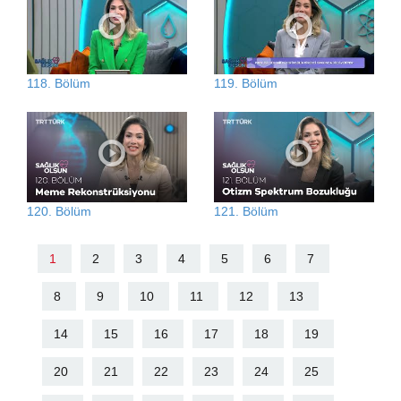
118. Bölüm
119. Bölüm
120. Bölüm
121. Bölüm
1
2
3
4
5
6
7
8
9
10
11
12
13
14
15
16
17
18
19
20
21
22
23
24
25