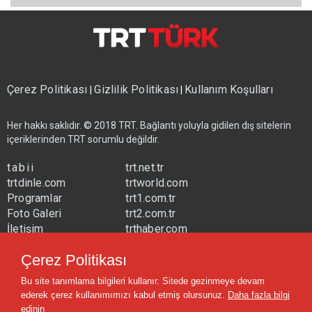
Çerez Politikası
Gizlilik Politikası
Kullanım Koşulları
|
|
Her hakkı saklıdır. © 2018 TRT. Bağlantı yoluyla gidilen dış sitelerin
içeriklerinden TRT sorumlu değildir.
tabii
trt.net.tr
trtdinle.com
trtworld.com
Programlar
trt1.com.tr
Foto Galeri
trt2.com.tr
İletişim
trthaber.com
Yayın Frekansları
trtspor.com.tr
Çerez Politikası
trtavaz.com.tr
Bu site tanımlama bilgileri kullanır. Sitede gezinmeye devam
trtmuzik.net.tr
ederek çerez kullanımımızı kabul etmiş olursunuz.
Daha fazla bilgi
trtcocuk.net.tr
edinin