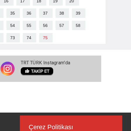
16
17
18
19
20
35
36
37
38
39
54
55
56
57
58
73
74
75
TRT TÜRK Instagram'da
Çerez Politikası