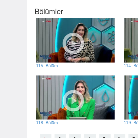
Bölümler
115. Bölüm
114. B
118. Bölüm
119. B