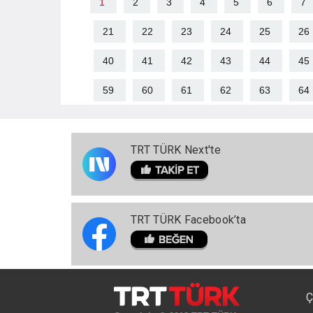
1
2
3
4
5
6
7
21
22
23
24
25
26
40
41
42
43
44
45
59
60
61
62
63
64
TRT TÜRK Next'te
TRT TÜRK Facebook’ta
Ç