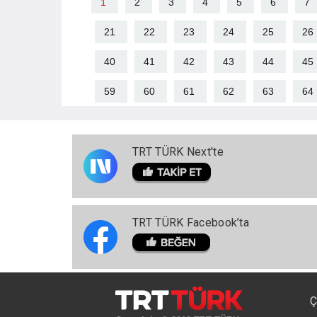
1
2
3
4
5
6
7
21
22
23
24
25
26
40
41
42
43
44
45
59
60
61
62
63
64
TRT TÜRK Next'te
TRT TÜRK Facebook’ta
Ç