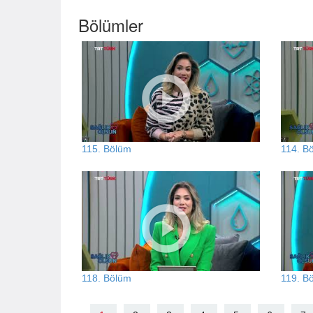
Bölümler
115. Bölüm
114. B
118. Bölüm
119. B