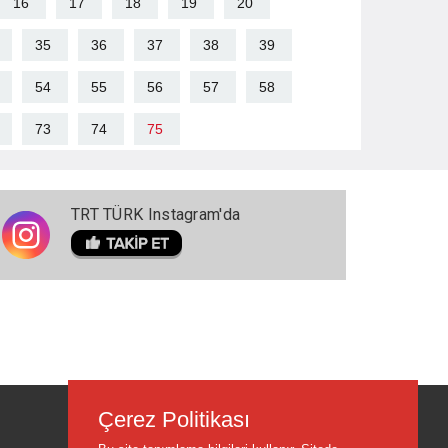
16
17
18
19
20
35
36
37
38
39
54
55
56
57
58
73
74
75
TRT TÜRK Instagram'da
Çerez Politikası