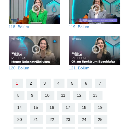
118. Bölüm
119. Bölüm
120. Bölüm
121. Bölüm
1
2
3
4
5
6
7
8
9
10
11
12
13
14
15
16
17
18
19
20
21
22
23
24
25