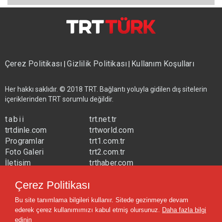
Çerez Politikası
Gizlilik Politikası
Kullanım Koşulları
|
|
Her hakkı saklıdır. © 2018 TRT. Bağlantı yoluyla gidilen dış sitelerin
içeriklerinden TRT sorumlu değildir.
tabii
trt.net.tr
trtdinle.com
trtworld.com
Programlar
trt1.com.tr
Foto Galeri
trt2.com.tr
İletişim
trthaber.com
Yayın Frekansları
trtspor.com.tr
Çerez Politikası
trtavaz.com.tr
Bu site tanımlama bilgileri kullanır. Sitede gezinmeye devam
trtmuzik.net.tr
ederek çerez kullanımımızı kabul etmiş olursunuz.
Daha fazla bilgi
trtcocuk.net.tr
edinin