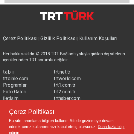
Çerez Politikası
Gizlilik Politikası
Kullanım Koşulları
|
|
Her hakkı saklıdır. © 2018 TRT. Bağlantı yoluyla gidilen dış sitelerin
içeriklerinden TRT sorumlu değildir.
tabii
trt.net.tr
trtdinle.com
trtworld.com
Programlar
trt1.com.tr
Foto Galeri
trt2.com.tr
İletişim
trthaber.com
Yayın Frekansları
trtspor.com.tr
Çerez Politikası
trtavaz.com.tr
Bu site tanımlama bilgileri kullanır. Sitede gezinmeye devam
trtmuzik.net.tr
ederek çerez kullanımımızı kabul etmiş olursunuz.
Daha fazla bilgi
trtcocuk.net.tr
edinin