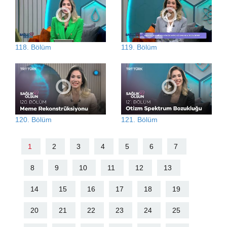
118. Bölüm
119. Bölüm
120. Bölüm
121. Bölüm
1
2
3
4
5
6
7
8
9
10
11
12
13
14
15
16
17
18
19
20
21
22
23
24
25