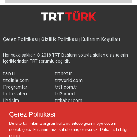
Çerez Politikası
Gizlilik Politikası
Kullanım Koşulları
|
|
Her hakkı saklıdır. © 2018 TRT. Bağlantı yoluyla gidilen dış sitelerin
içeriklerinden TRT sorumlu değildir.
tabii
trt.net.tr
trtdinle.com
trtworld.com
Programlar
trt1.com.tr
Foto Galeri
trt2.com.tr
İletişim
trthaber.com
Yayın Frekansları
trtspor.com.tr
Çerez Politikası
trtavaz.com.tr
Bu site tanımlama bilgileri kullanır. Sitede gezinmeye devam
trtmuzik.net.tr
ederek çerez kullanımımızı kabul etmiş olursunuz.
Daha fazla bilgi
trtcocuk.net.tr
edinin