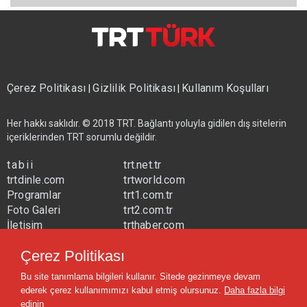
Çerez Politikası
Gizlilik Politikası
Kullanım Koşulları
|
|
Her hakkı saklıdır. © 2018 TRT. Bağlantı yoluyla gidilen dış sitelerin
içeriklerinden TRT sorumlu değildir.
tabii
trt.net.tr
trtdinle.com
trtworld.com
Programlar
trt1.com.tr
Foto Galeri
trt2.com.tr
İletişim
trthaber.com
Yayın Frekansları
trtspor.com.tr
Çerez Politikası
trtavaz.com.tr
Bu site tanımlama bilgileri kullanır. Sitede gezinmeye devam
trtmuzik.net.tr
ederek çerez kullanımımızı kabul etmiş olursunuz.
Daha fazla bilgi
trtcocuk.net.tr
edinin