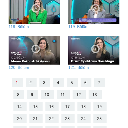
118. Bölüm
119. Bölüm
120. Bölüm
121. Bölüm
1
2
3
4
5
6
7
8
9
10
11
12
13
14
15
16
17
18
19
20
21
22
23
24
25