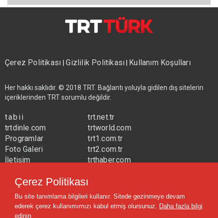
Çerez Politikası
Gizlilik Politikası
Kullanım Koşulları
|
|
Her hakkı saklıdır. © 2018 TRT. Bağlantı yoluyla gidilen dış sitelerin
içeriklerinden TRT sorumlu değildir.
tabii
trt.net.tr
trtdinle.com
trtworld.com
Programlar
trt1.com.tr
Foto Galeri
trt2.com.tr
İletişim
trthaber.com
Yayın Frekansları
trtspor.com.tr
Çerez Politikası
trtavaz.com.tr
Bu site tanımlama bilgileri kullanır. Sitede gezinmeye devam
trtmuzik.net.tr
ederek çerez kullanımımızı kabul etmiş olursunuz.
Daha fazla bilgi
trtcocuk.net.tr
edinin