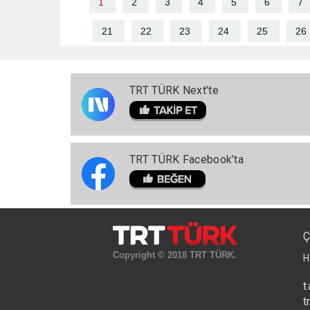
1
2
3
4
5
6
7
21
22
23
24
25
26
TRT TÜRK Next'te
TRT TÜRK Facebook’ta
Ç
Copyright © 2018 TRT TÜRK.
H
t
t