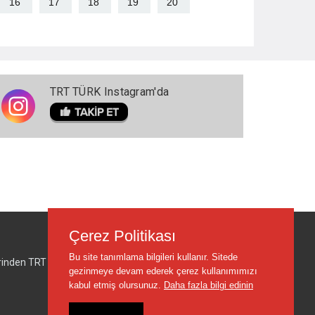
16
17
18
19
20
TRT TÜRK Instagram'da
Çerez Politikası
Bu site tanımlama bilgileri kullanır. Sitede
lerinden TRT sorumlu değildir.
gezinmeye devam ederek çerez kullanımımızı
kabul etmiş olursunuz.
Daha fazla bilgi edinin