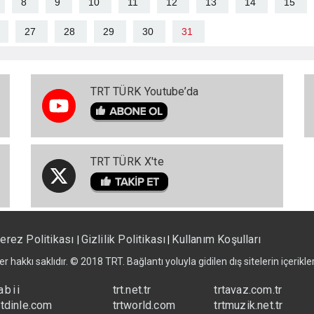
8
9
10
11
12
13
14
15
27
28
29
30
31
TRT TÜRK Youtube’da
TRT TÜRK X'te
erez Politikası
Gizlilik Politikası
Kullanım Koşulları
|
|
er hakkı saklıdır. © 2018 TRT. Bağlantı yoluyla gidilen dış sitelerin içerik
abii
trt.net.tr
trtavaz.com.tr
rtdinle.com
trtworld.com
trtmuzik.net.tr