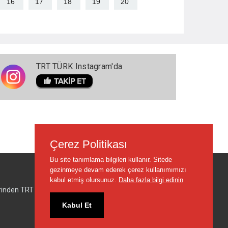
16
17
18
19
20
TRT TÜRK Instagram'da
Çerez Politikası
Bu site tanımlama bilgileri kullanır. Sitede
gezinmeye devam ederek çerez kullanımımızı
kabul etmiş olursunuz.
Daha fazla bilgi edinin
lerinden TRT sorumlu değildir.
Kabul Et