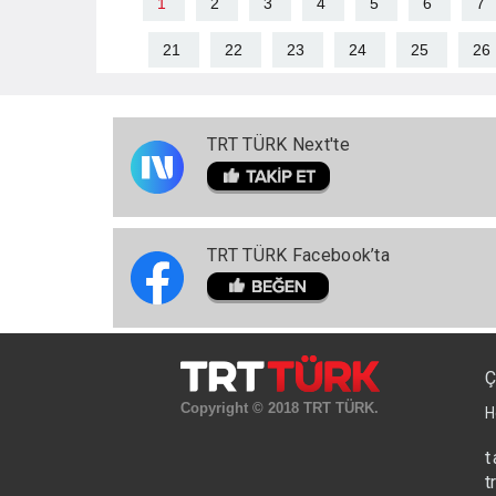
1
2
3
4
5
6
7
21
22
23
24
25
26
TRT TÜRK Next'te
TRT TÜRK Facebook’ta
Ç
Copyright © 2018 TRT TÜRK.
H
t
t