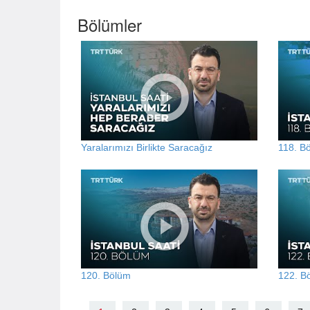
Bölümler
Yaralarımızı Birlikte Saracağız
118. B
120. Bölüm
122. B