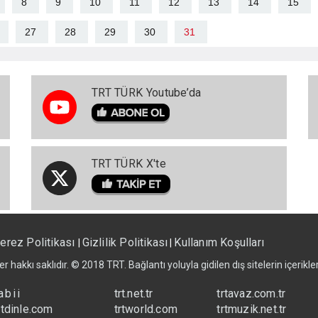
8
9
10
11
12
13
14
15
27
28
29
30
31
TRT TÜRK Youtube’da
TRT TÜRK X'te
erez Politikası
Gizlilik Politikası
Kullanım Koşulları
|
|
er hakkı saklıdır. © 2018 TRT. Bağlantı yoluyla gidilen dış sitelerin içerik
abii
trt.net.tr
trtavaz.com.tr
rtdinle.com
trtworld.com
trtmuzik.net.tr