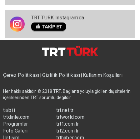
TRT TÜRK Instagram'da
Çerez Politikası
Gizlilik Politikası
Kullanım Koşulları
|
|
Her hakkı saklıdır. © 2018 TRT. Bağlantı yoluyla gidilen dış sitelerin
içeriklerinden TRT sorumlu değildir.
tabii
trt.net.tr
trtdinle.com
trtworld.com
Programlar
trt1.com.tr
Foto Galeri
trt2.com.tr
İletişim
trthaber.com