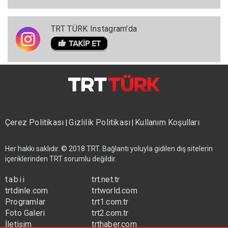
TRT TÜRK Instagram'da
Çerez Politikası
Gizlilik Politikası
Kullanım Koşulları
|
|
Her hakkı saklıdır. © 2018 TRT. Bağlantı yoluyla gidilen dış sitelerin
içeriklerinden TRT sorumlu değildir.
tabii
trt.net.tr
trtdinle.com
trtworld.com
Programlar
trt1.com.tr
Foto Galeri
trt2.com.tr
İletişim
trthaber.com