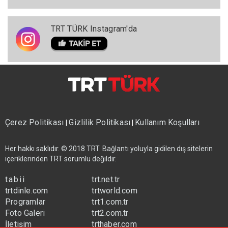
TRT TÜRK Instagram'da
Çerez Politikası
Gizlilik Politikası
Kullanım Koşulları
|
|
Her hakkı saklıdır. © 2018 TRT. Bağlantı yoluyla gidilen dış sitelerin
içeriklerinden TRT sorumlu değildir.
tabii
trt.net.tr
trtdinle.com
trtworld.com
Programlar
trt1.com.tr
Foto Galeri
trt2.com.tr
İletişim
trthaber.com