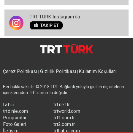
TRT TÜRK Instagram'da
Çerez Politikası
Gizlilik Politikası
Kullanım Koşulları
|
|
Her hakkı saklıdır. © 2018 TRT. Bağlantı yoluyla gidilen dış sitelerin
içeriklerinden TRT sorumlu değildir.
tabii
trt.net.tr
trtdinle.com
trtworld.com
Programlar
trt1.com.tr
Foto Galeri
trt2.com.tr
İletişim
trthaber.com