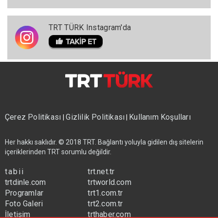
TRT TÜRK Instagram'da
Çerez Politikası
Gizlilik Politikası
Kullanım Koşulları
|
|
Her hakkı saklıdır. © 2018 TRT. Bağlantı yoluyla gidilen dış sitelerin
içeriklerinden TRT sorumlu değildir.
tabii
trt.net.tr
trtdinle.com
trtworld.com
Programlar
trt1.com.tr
Foto Galeri
trt2.com.tr
İletişim
trthaber.com