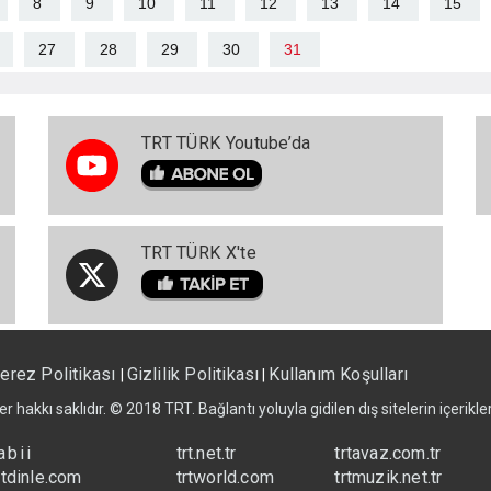
8
9
10
11
12
13
14
15
27
28
29
30
31
TRT TÜRK Youtube’da
TRT TÜRK X'te
erez Politikası
Gizlilik Politikası
Kullanım Koşulları
|
|
er hakkı saklıdır. © 2018 TRT. Bağlantı yoluyla gidilen dış sitelerin içerik
abii
trt.net.tr
trtavaz.com.tr
rtdinle.com
trtworld.com
trtmuzik.net.tr