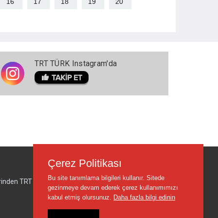
16
17
18
19
20
TRT TÜRK Instagram'da
Çerez Politikası
Bu site tanımlama bilgileri kullanır. Sitede
lerinden TRT sorumlu değildir.
gezinmeye devam ederek çerez kullanımımızı
kabul etmiş olursunuz.
Daha fazla bilgi edinin