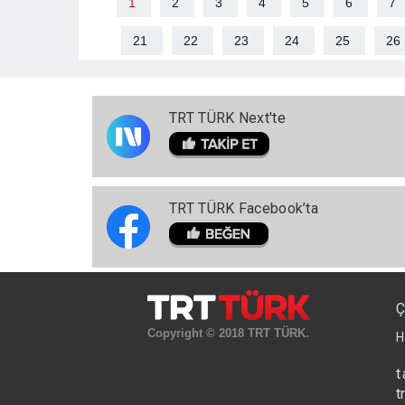
1
2
3
4
5
6
7
21
22
23
24
25
26
TRT TÜRK Next'te
TRT TÜRK Facebook’ta
Ç
Copyright © 2018 TRT TÜRK.
H
t
t