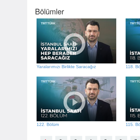
Bölümler
Yaralarımızı Birlikte Saracağız
118. B
122. Bölüm
115. B