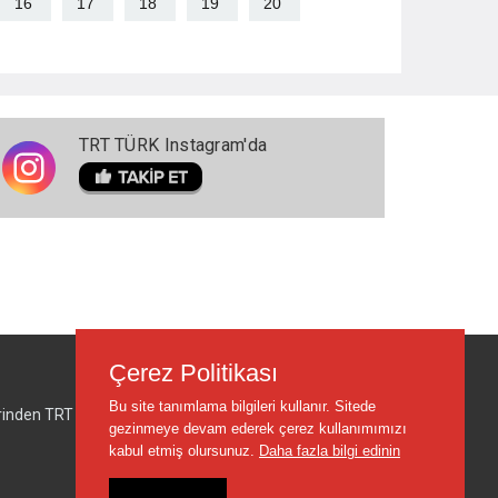
16
17
18
19
20
TRT TÜRK Instagram'da
Çerez Politikası
Bu site tanımlama bilgileri kullanır. Sitede
lerinden TRT sorumlu değildir.
gezinmeye devam ederek çerez kullanımımızı
kabul etmiş olursunuz.
Daha fazla bilgi edinin