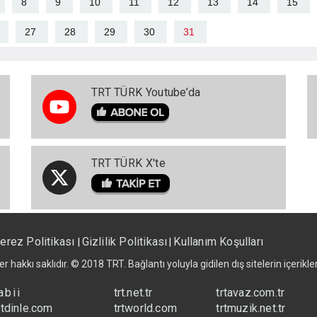
8
9
10
11
12
13
14
15
27
28
29
30
31
TRT TÜRK Youtube’da
TRT TÜRK X'te
erez Politikası
Gizlilik Politikası
Kullanım Koşulları
|
|
er hakkı saklıdır. © 2018 TRT. Bağlantı yoluyla gidilen dış sitelerin içerik
abii
trt.net.tr
trtavaz.com.tr
rtdinle.com
trtworld.com
trtmuzik.net.tr