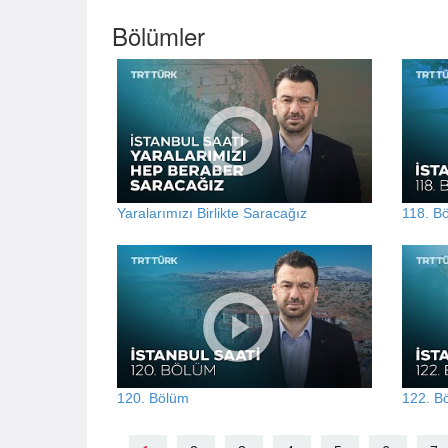
Bölümler
Yaralarımızı Birlikte Saracağız
118. B
120. Bölüm
122. B