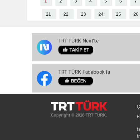
1
2
3
4
5
6
7
21
22
23
24
25
26
TRT TÜRK Next'te
TRT TÜRK Facebook’ta
Ç
Copyright © 2018 TRT TÜRK.
H
t
t