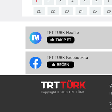
1
2
3
4
5
6
7
21
22
23
24
25
26
TRT TÜRK Next'te
TRT TÜRK Facebook’ta
Ç
Copyright © 2018 TRT TÜRK.
H
t
t