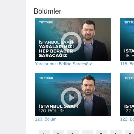
Bölümler
Yaralarımızı Birlikte Saracağız
118. B
120. Bölüm
122. B