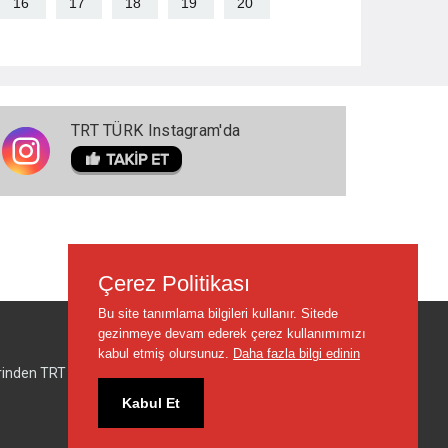
16
17
18
19
20
TRT TÜRK Instagram'da
Çerez Politikası
Bu site tanımlama bilgileri kullanır. Sitede
gezinmeye devam ederek çerez kullanımımızı
kabul etmiş olursunuz.
Daha fazla bilgi edinin
lerinden TRT sorumlu değildir.
Kabul Et