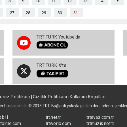
8
9
10
11
12
13
14
15
27
28
29
30
31
TRT TÜRK Youtube’da
TRT TÜRK X'te
erez Politikası
Gizlilik Politikası
Kullanım Koşulları
|
|
er hakkı saklıdır. © 2018 TRT. Bağlantı yoluyla gidilen dış sitelerin içerik
abii
trt.net.tr
trtavaz.com.tr
rtdinle.com
trtworld.com
trtmuzik.net.tr