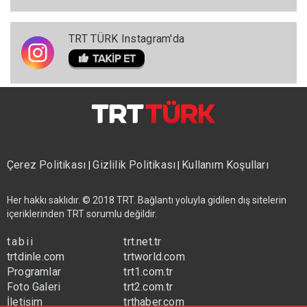
TRT TÜRK Instagram'da
Çerez Politikası
Gizlilik Politikası
Kullanım Koşulları
|
|
Her hakkı saklıdır. © 2018 TRT. Bağlantı yoluyla gidilen dış sitelerin
içeriklerinden TRT sorumlu değildir.
tabii
trt.net.tr
trtdinle.com
trtworld.com
Programlar
trt1.com.tr
Foto Galeri
trt2.com.tr
İletişim
trthaber.com