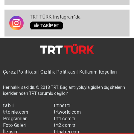
TRT TÜRK Instagram'da
Çerez Politikası
Gizlilik Politikası
Kullanım Koşulları
|
|
Her hakkı saklıdır. © 2018 TRT. Bağlantı yoluyla gidilen dış sitelerin
içeriklerinden TRT sorumlu değildir.
tabii
trt.net.tr
trtdinle.com
trtworld.com
Programlar
trt1.com.tr
Foto Galeri
trt2.com.tr
İletişim
trthaber.com