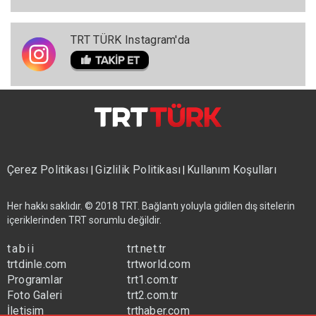
TRT TÜRK Instagram'da
Çerez Politikası
Gizlilik Politikası
Kullanım Koşulları
|
|
Her hakkı saklıdır. © 2018 TRT. Bağlantı yoluyla gidilen dış sitelerin
içeriklerinden TRT sorumlu değildir.
tabii
trt.net.tr
trtdinle.com
trtworld.com
Programlar
trt1.com.tr
Foto Galeri
trt2.com.tr
İletişim
trthaber.com