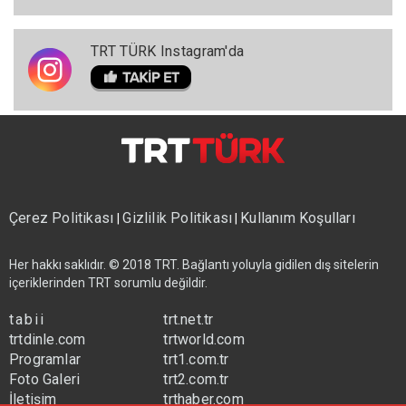
TRT TÜRK Instagram'da
Çerez Politikası
Gizlilik Politikası
Kullanım Koşulları
|
|
Her hakkı saklıdır. © 2018 TRT. Bağlantı yoluyla gidilen dış sitelerin
içeriklerinden TRT sorumlu değildir.
tabii
trt.net.tr
trtdinle.com
trtworld.com
Programlar
trt1.com.tr
Foto Galeri
trt2.com.tr
İletişim
trthaber.com