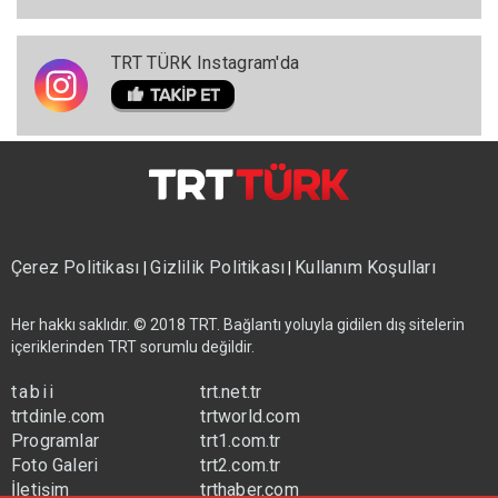
TRT TÜRK Instagram'da
Çerez Politikası
Gizlilik Politikası
Kullanım Koşulları
|
|
Her hakkı saklıdır. © 2018 TRT. Bağlantı yoluyla gidilen dış sitelerin
içeriklerinden TRT sorumlu değildir.
tabii
trt.net.tr
trtdinle.com
trtworld.com
Programlar
trt1.com.tr
Foto Galeri
trt2.com.tr
İletişim
trthaber.com