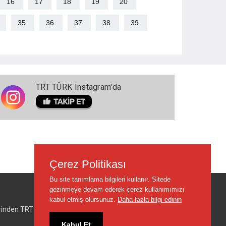
16
17
18
19
20
35
36
37
38
39
TRT TÜRK Instagram'da
Çerez Politikası
Bu site tanımlama bilgileri kullanır. Sitede
gezinmeye devam ederek çerez kullanımımızı
kabul etmiş olursunuz.
Daha fazla bilgi edinin
lerinden TRT sorumlu değildir.
Kabul Et