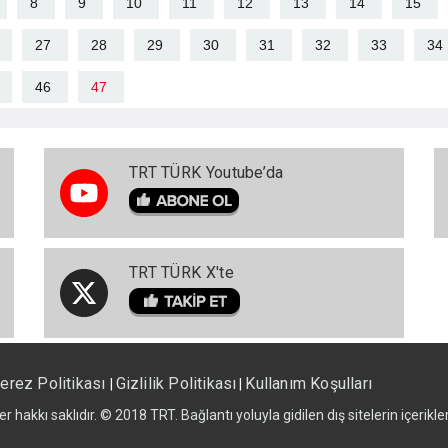
8
9
10
11
12
13
14
15
27
28
29
30
31
32
33
34
46
47
TRT TÜRK Youtube’da
TRT TÜRK X'te
erez Politikası
Gizlilik Politikası
Kullanım Koşulları
|
|
er hakkı saklıdır. © 2018 TRT. Bağlantı yoluyla gidilen dış sitelerin içerik