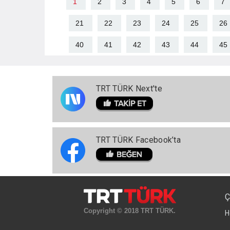
1
2
3
4
5
6
7
21
22
23
24
25
26
40
41
42
43
44
45
TRT TÜRK Next'te
TRT TÜRK Facebook’ta
Ç
Copyright © 2018 TRT TÜRK.
H