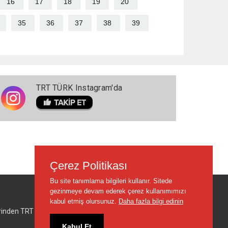
16
17
18
19
20
35
36
37
38
39
TRT TÜRK Instagram'da
Çerez Politikası
Bu site tanımlama bilgileri kullanır. Sitede
gezinmeye devam ederek çerez kullanımımızı
kabul etmiş olursunuz.
Daha fazla bilgi edinin
lerinden TRT sorumlu değildir.
Kabul Et