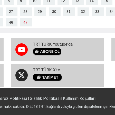
8
9
10
11
12
13
14
15
27
28
29
30
31
32
33
34
46
47
TRT TÜRK Youtube’da
TRT TÜRK X'te
erez Politikası
Gizlilik Politikası
Kullanım Koşulları
|
|
er hakkı saklıdır. © 2018 TRT. Bağlantı yoluyla gidilen dış sitelerin içerik