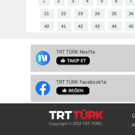
1
2
3
4
5
6
7
21
22
23
24
25
26
40
41
42
43
44
45
TRT TÜRK Next'te
TRT TÜRK Facebook’ta
Ç
Copyright © 2018 TRT TÜRK.
H