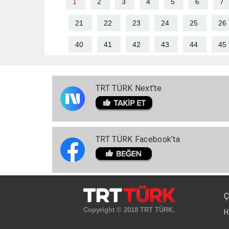
1
2
3
4
5
6
7
21
22
23
24
25
26
40
41
42
43
44
45
TRT TÜRK Next'te
TRT TÜRK Facebook’ta
Ç
Copyright © 2018 TRT TÜRK.
H