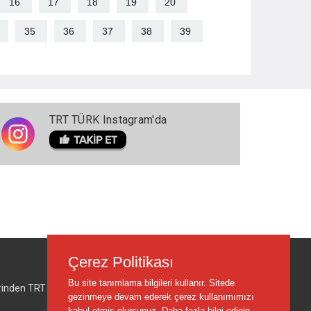
16
17
18
19
20
35
36
37
38
39
TRT TÜRK Instagram'da
Çerez Politikası
Bu site tanımlama bilgileri kullanır. Sitede
lerinden TRT sorumlu değildir.
gezinmeye devam ederek çerez kullanımımızı
kabul etmiş olursunuz.
Daha fazla bilgi edinin