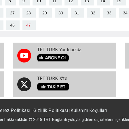
8
9
10
11
12
13
14
15
27
28
29
30
31
32
33
34
46
47
TRT TÜRK Youtube’da
TRT TÜRK X'te
erez Politikası
Gizlilik Politikası
Kullanım Koşulları
|
|
er hakkı saklıdır. © 2018 TRT. Bağlantı yoluyla gidilen dış sitelerin içerik