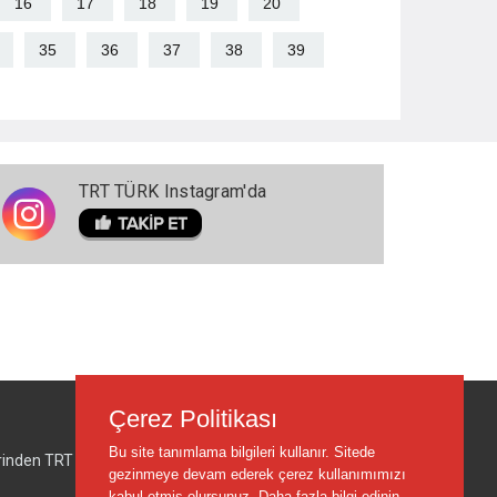
16
17
18
19
20
35
36
37
38
39
TRT TÜRK Instagram'da
Çerez Politikası
Bu site tanımlama bilgileri kullanır. Sitede
lerinden TRT sorumlu değildir.
gezinmeye devam ederek çerez kullanımımızı
kabul etmiş olursunuz.
Daha fazla bilgi edinin