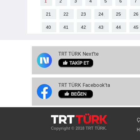
1
2
3
4
5
6
7
21
22
23
24
25
26
40
41
42
43
44
45
TRT TÜRK Next'te
TRT TÜRK Facebook’ta
Ç
Copyright © 2018 TRT TÜRK.
H