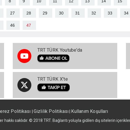
8
9
10
11
12
13
14
15
27
28
29
30
31
32
33
34
46
47
TRT TÜRK Youtube’da
TRT TÜRK X'te
erez Politikası
Gizlilik Politikası
Kullanım Koşulları
|
|
er hakkı saklıdır. © 2018 TRT. Bağlantı yoluyla gidilen dış sitelerin içerik