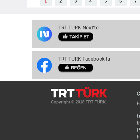
1
2
3
4
5
6
7
TRT TÜRK Next'te
TRT TÜRK Facebook’ta
Ç
Copyright © 2018 TRT TÜRK.
H
t
t
P
F