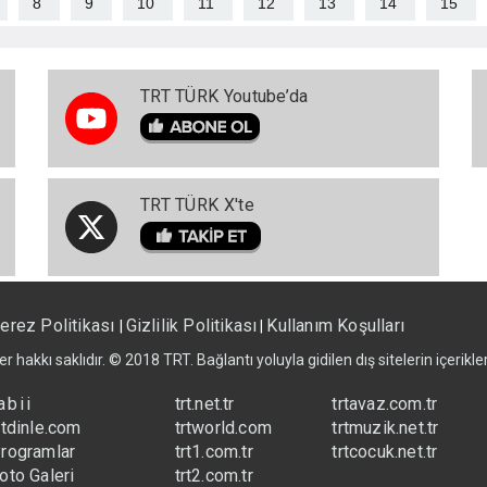
8
9
10
11
12
13
14
15
TRT TÜRK Youtube’da
TRT TÜRK X'te
erez Politikası
Gizlilik Politikası
Kullanım Koşulları
|
|
er hakkı saklıdır. © 2018 TRT. Bağlantı yoluyla gidilen dış sitelerin içerik
abii
trt.net.tr
trtavaz.com.tr
rtdinle.com
trtworld.com
trtmuzik.net.tr
rogramlar
trt1.com.tr
trtcocuk.net.tr
oto Galeri
trt2.com.tr