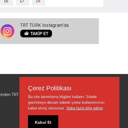
16
17
18
TRT TÜRK Instagram'da
Çerez Politikası
lerinden TRT sorumlu değildir.
Bu site tanımlama bilgileri kullanır. Sitede
gezinmeye devam ederek çerez kullanımımızı
kabul etmiş olursunuz.
Daha fazla bilgi edinin
Kabul Et