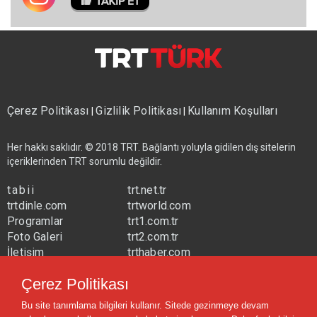
Çerez Politikası
Gizlilik Politikası
Kullanım Koşulları
|
|
Her hakkı saklıdır. © 2018 TRT. Bağlantı yoluyla gidilen dış sitelerin
içeriklerinden TRT sorumlu değildir.
tabii
trt.net.tr
trtdinle.com
trtworld.com
Programlar
trt1.com.tr
Foto Galeri
trt2.com.tr
İletişim
trthaber.com
Yayın Frekansları
trtspor.com.tr
Çerez Politikası
trtavaz.com.tr
Bu site tanımlama bilgileri kullanır. Sitede gezinmeye devam
trtmuzik.net.tr