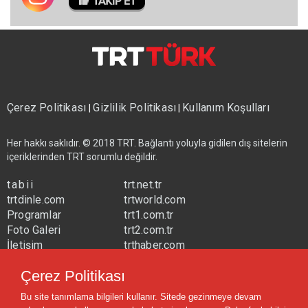
Çerez Politikası
Gizlilik Politikası
Kullanım Koşulları
|
|
Her hakkı saklıdır. © 2018 TRT. Bağlantı yoluyla gidilen dış sitelerin
içeriklerinden TRT sorumlu değildir.
tabii
trt.net.tr
trtdinle.com
trtworld.com
Programlar
trt1.com.tr
Foto Galeri
trt2.com.tr
İletişim
trthaber.com
Yayın Frekansları
trtspor.com.tr
Çerez Politikası
trtavaz.com.tr
Bu site tanımlama bilgileri kullanır. Sitede gezinmeye devam
trtmuzik.net.tr